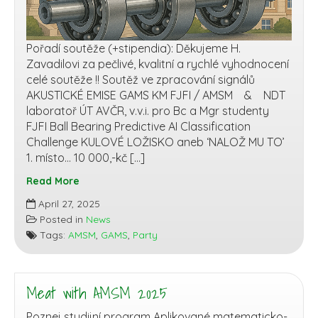
Pořadí soutěže (+stipendia): Děkujeme H.
Zavadilovi za pečlivé, kvalitní a rychlé vyhodnocení
celé soutěže !! Soutěž ve zpracování signálů
AKUSTICKÉ EMISE GAMS KM FJFI / AMSM & NDT
laboratoř ÚT AVČR, v.v.i. pro Bc a Mgr studenty
FJFI Ball Bearing Predictive AI Classification
Challenge KULOVÉ LOŽISKO aneb ‘NALOŽ MU TO’
1. místo… 10 000,-kč […]
Read More
Ball
April 27, 2025
Bearing
Posted in
News
Predictive
Tags:
AMSM
,
GAMS
,
Party
Challenge
2025
Meat with AMSM 2025
Poznej studijní program Aplikované matematicko-