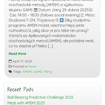
stochastické metody (AMSM) a výzkumnou
skupinu GAMS
Datum: úterý 29. dubna 2025
Čas: 14:00 – 18:00 (follows social evening)
Místo:
Studovna T-214, Trojanova 13
Díky studijnímu
programu AMSM můžeš všechno! Nejsi ještě
rozhodnut/a, jaký obor je pro tebe ten pravý?
Všiml/a sis Aplikovaných matematicko-
stochastických metod (AMSM), ale pořádně nevíš,
co to vlastně je? Nebo […]
Read More
Meat
April 17, 2025
with
Posted in
News
AMSM
Tags:
AMSM
,
GAMS
,
Party
2025
Recent Posts
Ball Bearing Predictive Challenge 2025
Meat with AMSM 2025